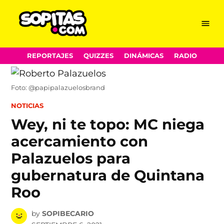
Menu
Sopitas.com
Skip
REPORTAJES
QUIZZES
DINÁMICAS
RADIO
to
content
Foto: @papipalazuelosbrand
POSTED
NOTICIAS
IN
Wey, ni te topo: MC niega
acercamiento con
Palazuelos para
gubernatura de Quintana
Roo
by
SOPIBECARIO