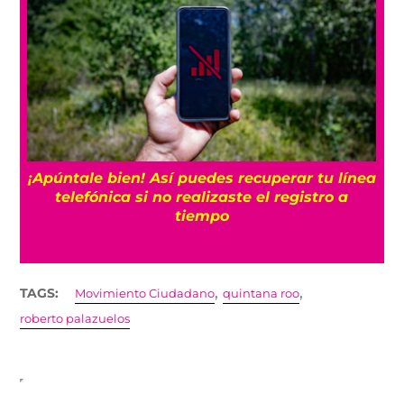
25
¡Apúntale bien! Así puedes recuperar tu línea
telefónica si no realizaste el registro a
tiempo
,
,
TAGS:
Movimiento Ciudadano
quintana roo
roberto palazuelos