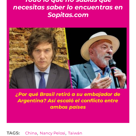
necesitas saber lo encuentras en
Sopitas.com
¿Se acabó el guacamole? EU suspende
inspecciones al aguacate de Michoacán
,
,
TAGS:
China
Nancy Pelosi
Taiwán