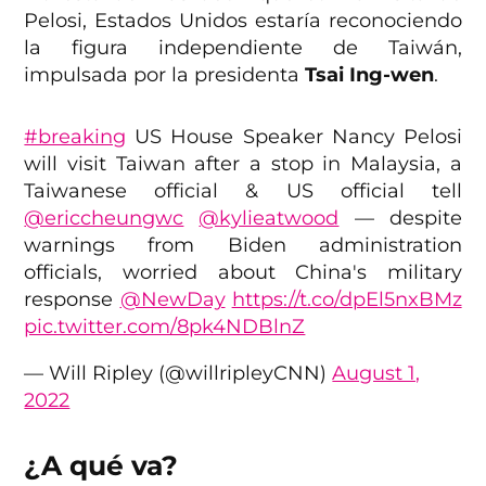
Pelosi, Estados Unidos estaría reconociendo
la figura independiente de Taiwán,
impulsada por la presidenta
Tsai Ing-wen
.
#breaking
US House Speaker Nancy Pelosi
will visit Taiwan after a stop in Malaysia, a
Taiwanese official & US official tell
@ericcheungwc
@kylieatwood
— despite
warnings from Biden administration
officials, worried about China's military
response
@NewDay
https://t.co/dpEl5nxBMz
pic.twitter.com/8pk4NDBlnZ
— Will Ripley (@willripleyCNN)
August 1,
2022
¿A qué va?