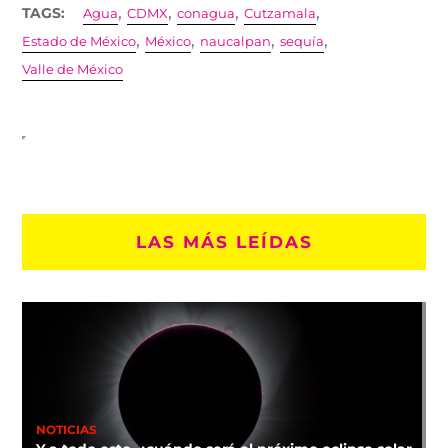
,
,
,
,
TAGS:
Agua
CDMX
conagua
Cutzamala
,
,
,
,
Estado de México
México
naucalpan
sequía
Valle de México
LAS MÁS LEÍDAS
NOTICIAS