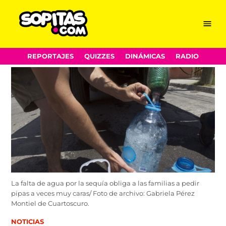
Menu
Sopitas.com
Skip
REPORTAJES
QUIZZES
DINÁMICAS
RADIO
to
content
La falta de agua por la sequía obliga a las familias a pedir
pipas a veces muy caras/ Foto de archivo: Gabriela Pérez
Montiel de Cuartoscuro.
POSTED
NOTICIAS