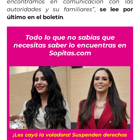
encontramos en comunicación con las
autoridades y su familiares”
,
se lee por
último en el boletín
.
Todo lo que no sabías que
necesitas saber lo encuentras en
Sopitas.com
¡Les cayó la voladora! Suspenden derechos