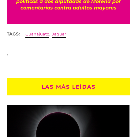
políticos a dos diputadas de Morena por
comentarios contra adultos mayores
,
TAGS:
Guanajuato
Jaguar
LAS MÁS LEÍDAS