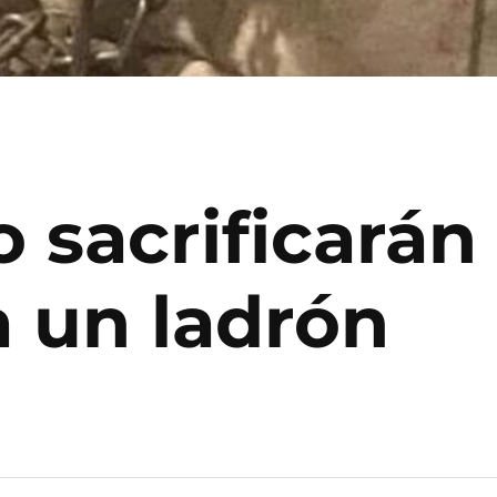
 sacrificarán 
a un ladrón