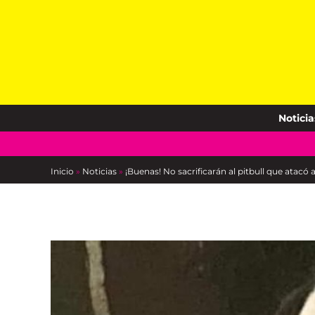
Skip
to
content
Noticia
Inicio
»
Noticias
»
¡Buenas! No sacrificarán al pitbull que atacó 