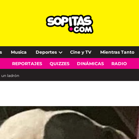
s
Musica
Deportes
Cine y TV
Mientras Tanto
Open
REPORTAJES
QUIZZES
DINÁMICAS
RADIO
dropdown
menu
a un ladrón