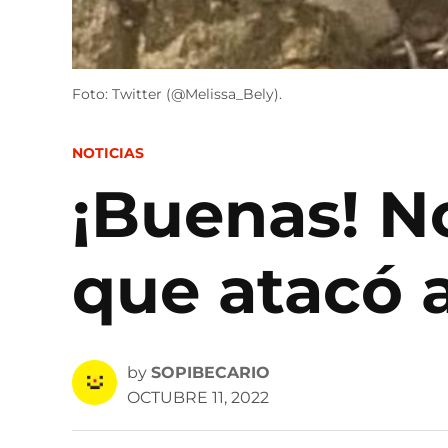
Foto: Twitter (@Melissa_Bely).
POSTED
NOTICIAS
IN
¡Buenas! No
que atacó 
by
SOPIBECARIO
OCTUBRE 11, 2022