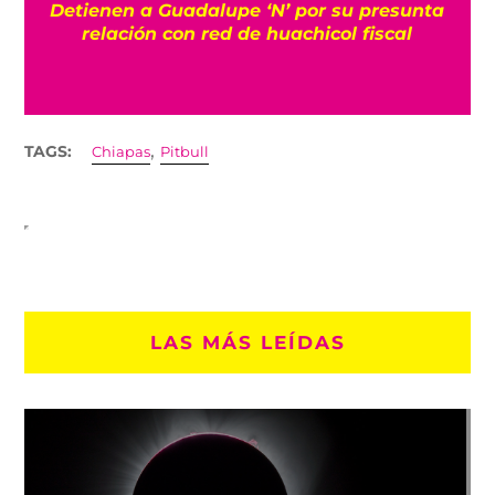
Detienen a Guadalupe ‘N’ por su presunta
r
relación con red de huachicol fiscal
,
TAGS:
Chiapas
Pitbull
LAS MÁS LEÍDAS