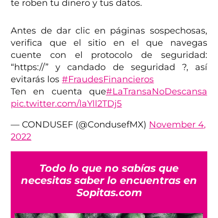
te roben tu dinero y tus datos.
Antes de dar clic en páginas sospechosas,
verifica que el sitio en el que navegas
cuente con el protocolo de seguridad:
“https://” y candado de seguridad ?, así
evitarás los
#FraudesFinancieros
Ten en cuenta que
#LaTransaNoDescansa
pic.twitter.com/laYll2TDj5
— CONDUSEF (@CondusefMX)
November 4,
2022
Todo lo que no sabías que
necesitas saber lo encuentras en
Sopitas.com