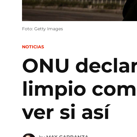
Foto: Getty Images
POSTED
NOTICIAS
IN
ONU declar
limpio co
ver si así