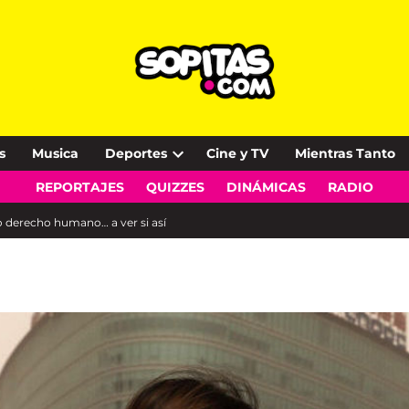
s
Musica
Deportes
Cine y TV
Mientras Tanto
Open
REPORTAJES
QUIZZES
DINÁMICAS
RADIO
dropdown
menu
 derecho humano… a ver si así