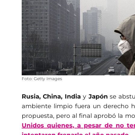
Foto: Getty Images
Rusia, China, India
y
Japón
se abstu
ambiente limpio fuera un derecho
propuesta, pero al final aprobó la m
Unidos quienes, a pesar de no te
intentaron frenarlo el año pasado..