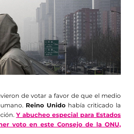
vieron de votar a favor de que el medio
 humano.
Reino Unido
había criticado la
oción.
Y abucheo especial para Estados
ner voto en este Consejo de la ONU,