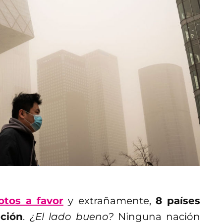
otos a favor
y extrañamente,
8 países
ación
.
¿El lado bueno?
Ninguna nación