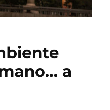
mbiente
umano… a