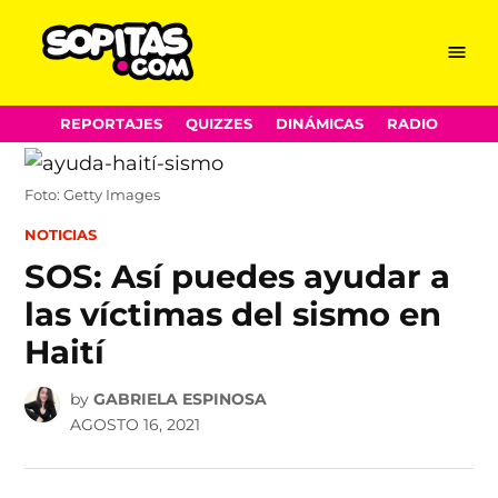
Menu
Sopitas.com
Skip
REPORTAJES
QUIZZES
DINÁMICAS
RADIO
to
content
Foto: Getty Images
POSTED
NOTICIAS
IN
SOS: Así puedes ayudar a
las víctimas del sismo en
Haití
by
GABRIELA ESPINOSA
AGOSTO 16, 2021