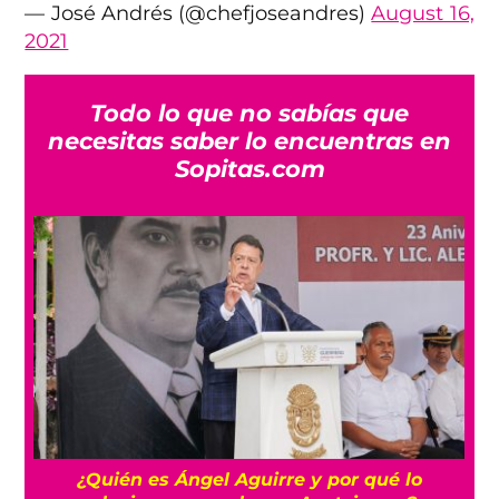
— José Andrés (@chefjoseandres)
August 16,
2021
Todo lo que no sabías que
necesitas saber lo encuentras en
Sopitas.com
a
¿Quién es Ángel Aguirre y por qué lo