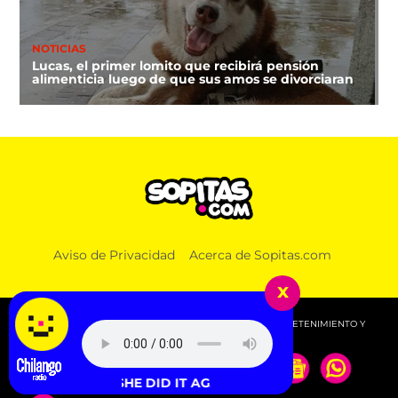
NOTICIAS
Lucas, el primer lomito que recibirá pensión
alimenticia luego de que sus amos se divorciaran
Aviso de Privacidad
Acerca de Sopitas.com
x
© 2026 SOPITAS.COM - MÚSICA, NOTICIAS, DEPORTES, ENTRETENIMIENTO Y
MÁS!.
ra Larsson - SHE DID IT AGAIN