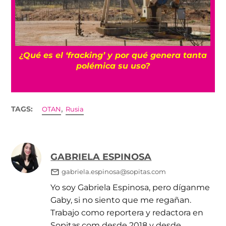
¡
¿Qué es el ‘fracking’ y por qué genera tanta
polémica su uso?
,
TAGS:
OTAN
Rusia
GABRIELA ESPINOSA
gabriela.espinosa@sopitas.com
Yo soy Gabriela Espinosa, pero díganme
Gaby, si no siento que me regañan.
Trabajo como reportera y redactora en
Sopitas.com desde 2018 y desde