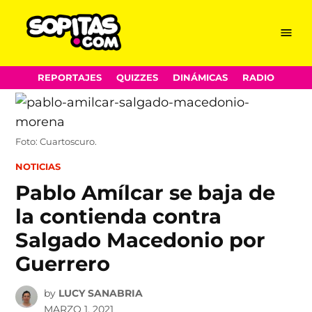
Menu
Sopitas.com
Skip
REPORTAJES
QUIZZES
DINÁMICAS
RADIO
to
content
Foto: Cuartoscuro.
POSTED
NOTICIAS
IN
Pablo Amílcar se baja de
la contienda contra
Salgado Macedonio por
Guerrero
by
LUCY SANABRIA
MARZO 1, 2021