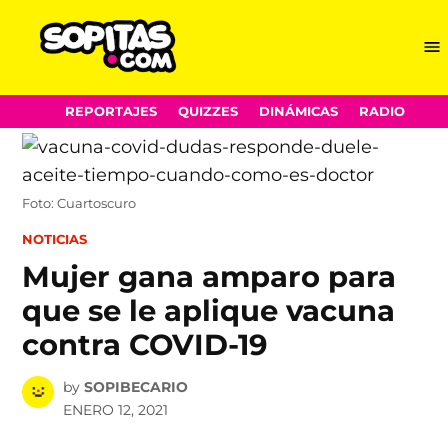
Me
Sopitas.com
Skip
REPORTAJES
QUIZZES
DINÁMICAS
RADIO
to
content
Foto: Cuartoscuro
POSTED
NOTICIAS
IN
Mujer gana amparo para
que se le aplique vacuna
contra COVID-19
by
SOPIBECARIO
ENERO 12, 2021