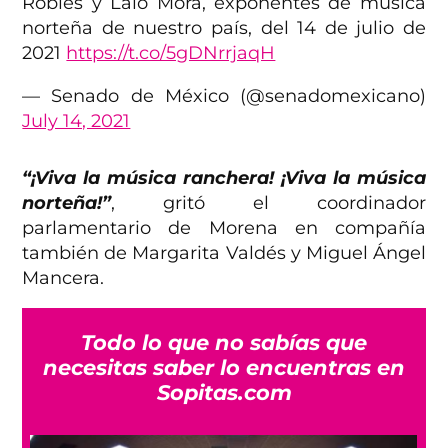
Robles y Lalo Mora, exponentes de música
norteña de nuestro país, del 14 de julio de
2021
https://t.co/5gDNrrjaqH
— Senado de México (@senadomexicano)
July 14, 2021
“¡Viva la música ranchera! ¡Viva la música
norteña!”
, gritó el coordinador
parlamentario de Morena en compañía
también de Margarita Valdés y Miguel Ángel
Mancera.
Todo lo que no sabías que
necesitas saber lo encuentras en
Sopitas.com