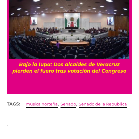
Bajo la lupa: Dos alcaldes de Veracruz
pierden el fuero tras votación del Congreso
,
,
TAGS:
música norteña
Senado
Senado de la Republica