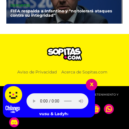
DEPORTES
FIFA respalda a Infantino y “no tolerará ataques
contra su integridad”
Aviso de Privacidad
Acerca de Sopitas.com
x
© 2026 SOPITAS.COM - MÚSICA, NOTICIAS, DEPORTES, ENTRETENIMIENTO Y
MÁS!.
Genesis Owusu & Ladyhawke - FALLING BOTH WAYS