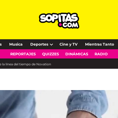
s
Musica
Deportes
Cine y TV
Mientras Tanto
Open
REPORTAJES
QUIZZES
DINÁMICAS
RADIO
dropdown
menu
e la línea del tiempo de Novation