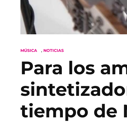
POSTED
MÚSICA
,
NOTICIAS
IN
Para los am
sintetizado
tiempo de 