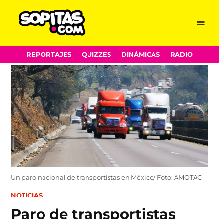
Menu
Sopitas.com
Skip
REPORTAJES
QUIZZES
DINÁMICAS
RADIO
to
content
Un paro nacional de transportistas en México/ Foto: AMOTAC
POSTED
NOTICIAS
IN
Paro de transportistas