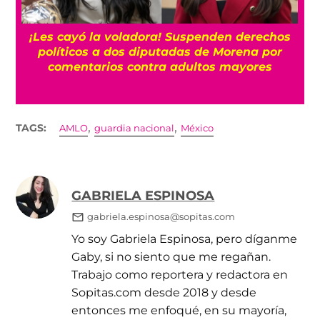
¡Les cayó la voladora! Suspenden derechos
“
políticos a dos diputadas de Morena por
Bi
comentarios contra adultos mayores
,
,
TAGS:
AMLO
guardia nacional
México
GABRIELA ESPINOSA
gabriela.espinosa@sopitas.com
Yo soy Gabriela Espinosa, pero díganme
Gaby, si no siento que me regañan.
Trabajo como reportera y redactora en
Sopitas.com desde 2018 y desde
entonces me enfoqué, en su mayoría,