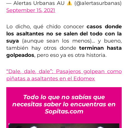
— Alertas Urbanas AU
(@alertasurbanas)
September 15, 2021
Lo dicho, qué chido conocer
casos donde
los asaltantes no se salen del todo con la
suya
(aunque sean los menos)… y bueno,
también hay otros donde
terminan hasta
golpeados
, pero eso ya es otra historia.
“Dale, dale, dale”: Pasajeros golpean como
piñatas a asaltantes en el Edomex
Todo lo que no sabías que
necesitas saber lo encuentras en
Sopitas.com