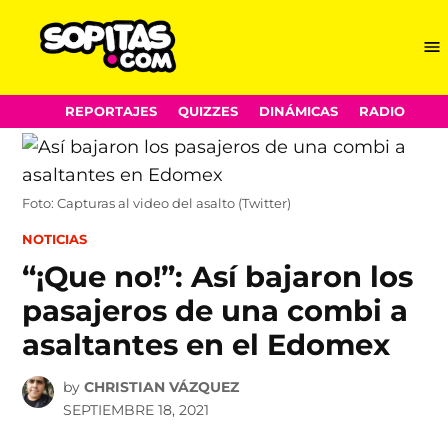
Me
Sopitas.com
Skip
REPORTAJES
QUIZZES
DINÁMICAS
RADIO
to
content
Foto: Capturas al video del asalto (Twitter)
POSTED
NOTICIAS
IN
“¡Que no!”: Así bajaron los
pasajeros de una combi a
asaltantes en el Edomex
by
CHRISTIAN VÁZQUEZ
SEPTIEMBRE 18, 2021