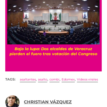
Bajo la lupa: Dos alcaldes de Veracruz
pierden el fuero tras votación del Congreso
,
,
,
,
TAGS:
asaltantes
asalto
combi
Edomex
Videos virales
CHRISTIAN VÁZQUEZ