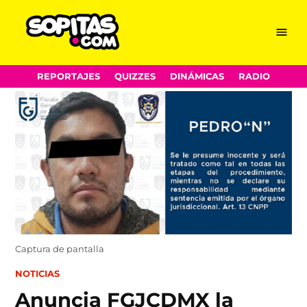
Menu
Sopitas.com
Skip
REPORTAJES
QUIZZES
DINÁMICAS
RADIO
to
content
Captura de pantalla
POSTED
NOTICIAS
IN
Anuncia FGJCDMX la