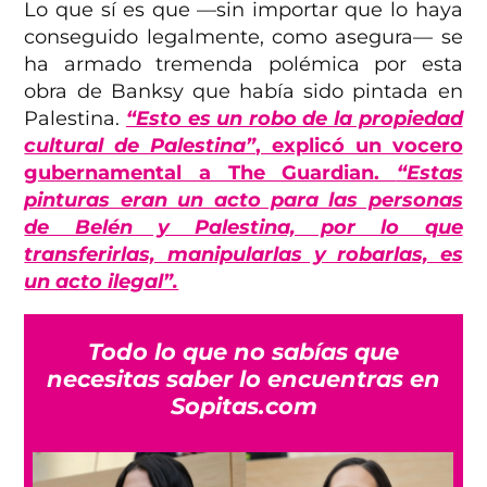
Lo que sí es que —sin importar que lo haya
conseguido legalmente, como asegura— se
ha armado tremenda polémica por esta
obra de Banksy que había sido pintada en
Palestina.
“Esto es un robo de la propiedad
cultural de Palestina”
, explicó un vocero
gubernamental a The Guardian.
“Estas
pinturas eran un acto para las personas
de Belén y Palestina, por lo que
transferirlas, manipularlas y robarlas, es
un acto ilegal”.
Todo lo que no sabías que
necesitas saber lo encuentras en
Sopitas.com