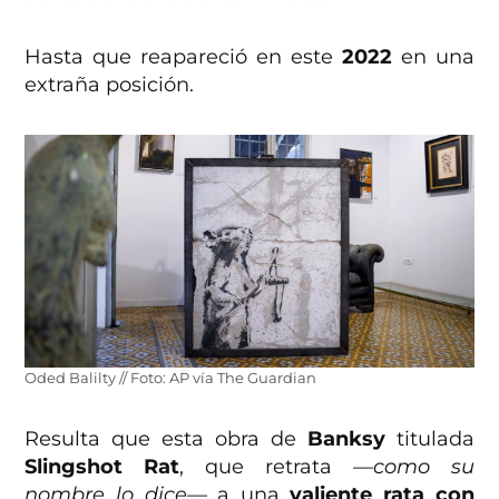
Hasta que reapareció en este
2022
en una
extraña posición.
Oded Balilty // Foto: AP vía The Guardian
Resulta que esta obra de
Banksy
titulada
Slingshot Rat
, que retrata
—como su
nombre lo dice—
a una
valiente rata con