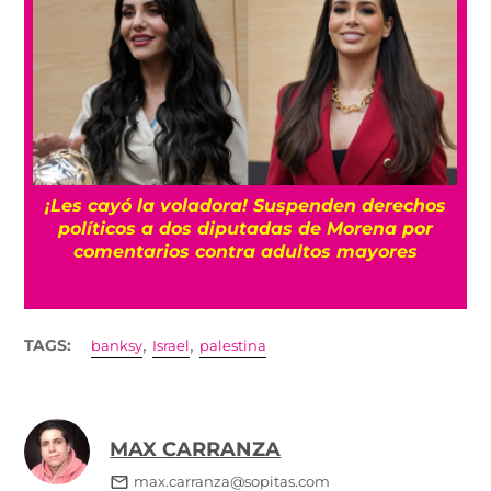
¡Les cayó la voladora! Suspenden derechos
políticos a dos diputadas de Morena por
comentarios contra adultos mayores
,
,
TAGS:
banksy
Israel
palestina
MAX CARRANZA
max.carranza@sopitas.com