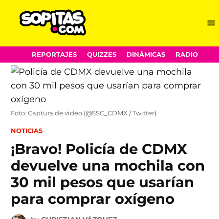
Me
Sopitas.com
Skip
REPORTAJES
QUIZZES
DINÁMICAS
RADIO
to
content
Foto: Captura de video (@SSC_CDMX / Twitter)
POSTED
NOTICIAS
IN
¡Bravo! Policía de CDMX
devuelve una mochila con
30 mil pesos que usarían
para comprar oxígeno