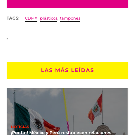
,
,
TAGS:
CDMX
plásticos
tampones
LAS MÁS LEÍDAS
NOTICIAS
¡Por fin! México y Perú restablecen relaciones