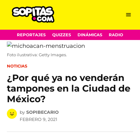
Menu
Sopitas.com
Skip
REPORTAJES
QUIZZES
DINÁMICAS
RADIO
to
content
Foto ilustrativa: Getty Images.
POSTED
NOTICIAS
IN
¿Por qué ya no venderán
tampones en la Ciudad de
México?
by
SOPIBECARIO
FEBRERO 9, 2021