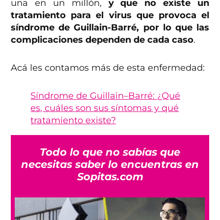
una en un millón,
y que no existe un
tratamiento para el virus que provoca el
síndrome de Guillain-Barré, por lo que las
complicaciones dependen de cada caso
.
Acá les contamos más de esta enfermedad:
Síndrome de Guillain–Barré: ¿Qué
es, cuáles son sus síntomas y qué
tratamiento existe?
Todo lo que no sabías que
necesitas saber lo encuentras en
Sopitas.com