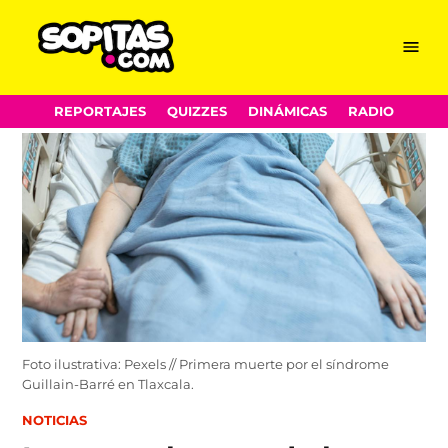
Menu
Sopitas.com
Skip
REPORTAJES
QUIZZES
DINÁMICAS
RADIO
to
content
Foto ilustrativa: Pexels // Primera muerte por el síndrome
Guillain-Barré en Tlaxcala.
POSTED
NOTICIAS
IN