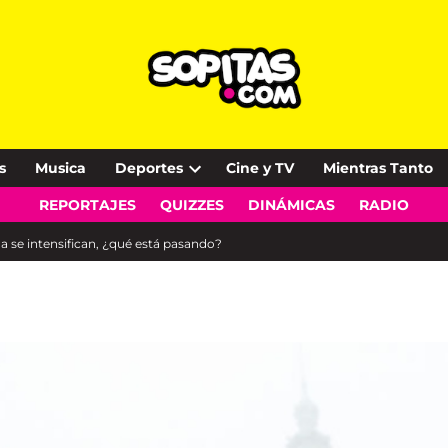
s
Musica
Deportes
Cine y TV
Mientras Tanto
Open
REPORTAJES
QUIZZES
DINÁMICAS
RADIO
dropdown
menu
a se intensifican, ¿qué está pasando?