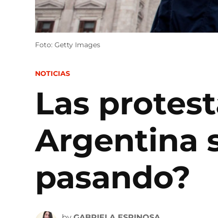
Foto: Getty Images
POSTED
NOTICIAS
IN
Las protest
Argentina s
pasando?
by
GABRIELA ESPINOSA