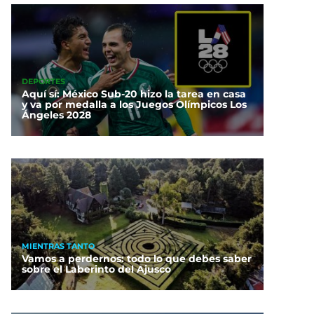
DEPORTES
Aquí sí: México Sub-20 hizo la tarea en casa
y va por medalla a los Juegos Olímpicos Los
Ángeles 2028
MIENTRAS TANTO
Vamos a perdernos: todo lo que debes saber
sobre el Laberinto del Ajusco