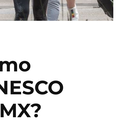
smo
UNESCO
DMX?