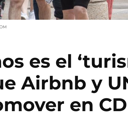
COM
os es el ‘turi
que Airbnb y 
romover en C