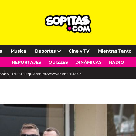
s
Musica
Deportes
Cine y TV
Mientras Tanto
Open
REPORTAJES
QUIZZES
DINÁMICAS
RADIO
dropdown
menu
 Airbnb y UNESCO quieren promover en CDMX?