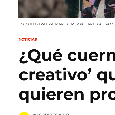
FOTO ILUSTRATIVA: MARIO JASSO/CUARTOSCURO.
POSTED
NOTICIAS
IN
¿Qué cuern
creativo’ 
quieren p