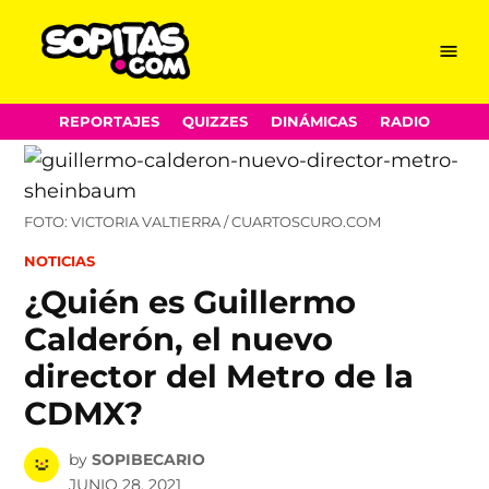
Menu
Sopitas.com
Skip
REPORTAJES
QUIZZES
DINÁMICAS
RADIO
to
content
FOTO: VICTORIA VALTIERRA / CUARTOSCURO.COM
POSTED
NOTICIAS
IN
¿Quién es Guillermo
Calderón, el nuevo
director del Metro de la
CDMX?
by
SOPIBECARIO
JUNIO 28, 2021