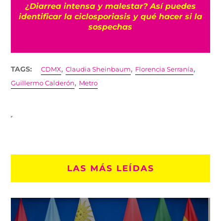
n
¿Diarrea intensa y malestar? Así puedes
identificar la ciclosporiasis y qué hacer si la
sospechas
,
,
,
TAGS:
CDMX
Claudia Sheinbaum
Florencia Serranía
,
Guillermo Calderón
Metro
LAS MÁS LEÍDAS