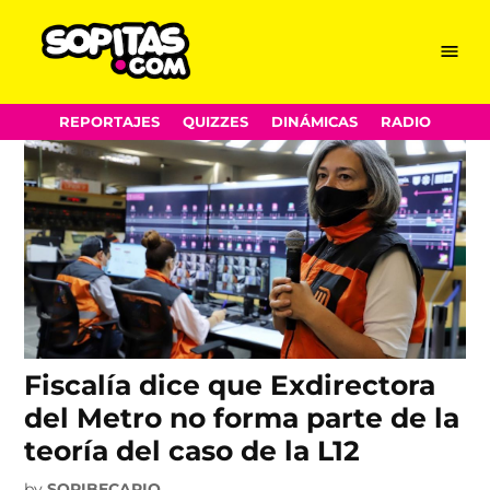
Florencia Serranía
Skip
Menu
Sopitas.com
to
content
REPORTAJES
QUIZZES
DINÁMICAS
RADIO
Fiscalía dice que Exdirectora
del Metro no forma parte de la
teoría del caso de la L12
by
SOPIBECARIO