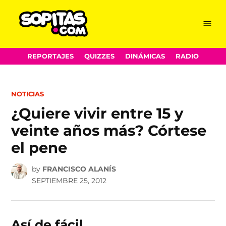
Menu
Sopitas.com
Skip
REPORTAJES
QUIZZES
DINÁMICAS
RADIO
to
content
POSTED
NOTICIAS
IN
¿Quiere vivir entre 15 y
veinte años más? Córtese
el pene
by
FRANCISCO ALANÍS
SEPTIEMBRE 25, 2012
Así de fácil.