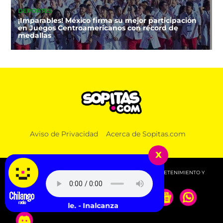
DEPORTES
¡Imparables! México firma su mejor participación
en Juegos Centroamericanos con récord de
medallas
Aviso de Privacidad
Acerca de Sopitas.com
x
© 2026 SOPITAS.COM - MÚSICA, NOTICIAS, DEPORTES, ENTRETENIMIENTO Y
MÁS!.
Pole. - Inalcanzable