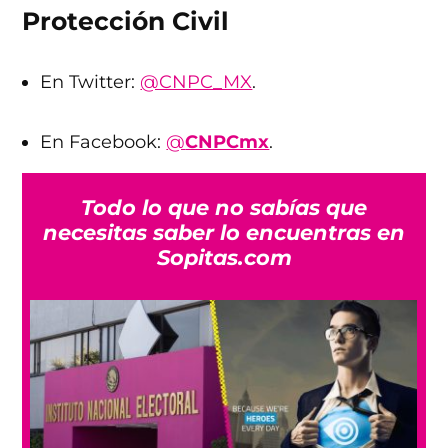
Protección Civil
En Twitter:
@CNPC_MX
.
En Facebook:
@
CNPCmx
.
Todo lo que no sabías que
necesitas saber lo encuentras en
Sopitas.com