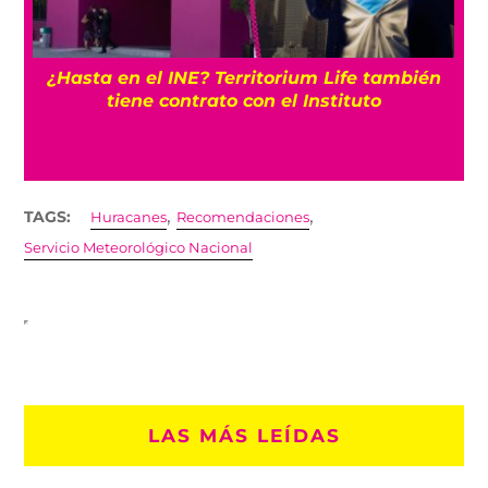
¿Hasta en el INE? Territorium Life también
tiene contrato con el Instituto
,
,
TAGS:
Huracanes
Recomendaciones
Servicio Meteorológico Nacional
LAS MÁS LEÍDAS