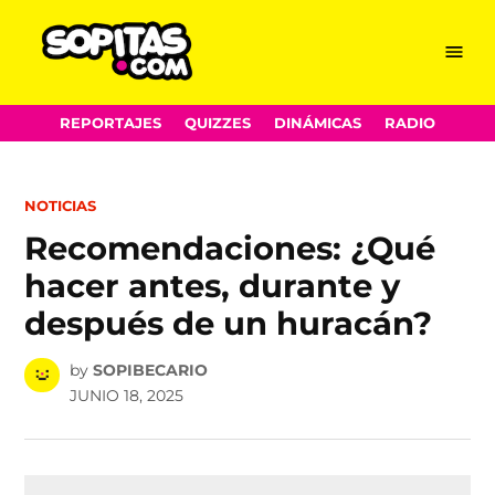
Menu
Sopitas.com
Skip
REPORTAJES
QUIZZES
DINÁMICAS
RADIO
to
content
POSTED
NOTICIAS
IN
Recomendaciones: ¿Qué
hacer antes, durante y
después de un huracán?
by
SOPIBECARIO
JUNIO 18, 2025