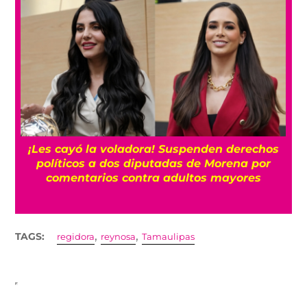
¡Les cayó la voladora! Suspenden derechos
políticos a dos diputadas de Morena por
comentarios contra adultos mayores
,
,
TAGS:
regidora
reynosa
Tamaulipas