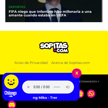
DEPORTES
FIFA niega que Infantino hizo millonaria a una
amante cuando estaba en UEFA
Aviso de Privacidad
Acerca de Sopitas.com
x
© 2026 SOPITAS.COM - MÚSICA, NOTICIAS, DEPORTES, ENTRETENIMIENTO Y
MÁS!.
Young Miko - Trending