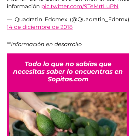
información
pic.twitter.com/9TeMrtLuPN
— Quadratin Edomex (@Quadratin_Edomx)
14 de diciembre de 2018
**Información en desarrollo
Todo lo que no sabías que
necesitas saber lo encuentras en
Sopitas.com