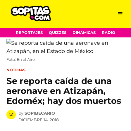
Menu
Sopitas.com
Skip
REPORTAJES
QUIZZES
DINÁMICAS
RADIO
to
content
Foto: En el Aire
POSTED
NOTICIAS
IN
Se reporta caída de una
aeronave en Atizapán,
Edoméx; hay dos muertos
by
SOPIBECARIO
DICIEMBRE 14, 2018