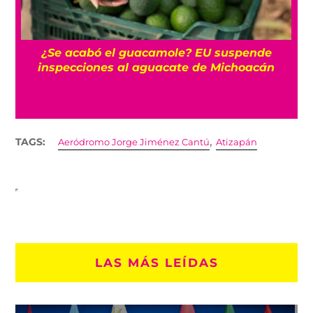
¿Se acabó el guacamole? EU suspende
inspecciones al aguacate de Michoacán
,
TAGS:
Aeródromo Jorge Jiménez Cantú
Atizapán
LAS MÁS LEÍDAS