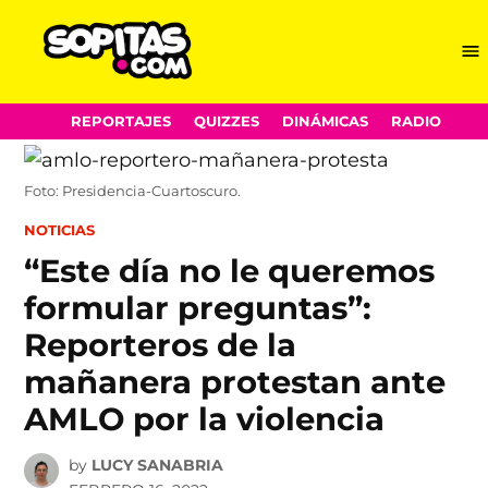
Me
Sopitas.com
Skip
REPORTAJES
QUIZZES
DINÁMICAS
RADIO
to
content
Foto: Presidencia-Cuartoscuro.
POSTED
NOTICIAS
IN
“Este día no le queremos
formular preguntas”:
Reporteros de la
mañanera protestan ante
AMLO por la violencia
by
LUCY SANABRIA