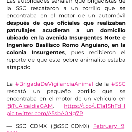
Las autoridades señalan que brigadistas de
la SSC rescataron a un zorrillo que se
encontraba en el motor de un automóvil
después de que oficiales que realizaban
patrullajes acudieran a un domicilio
ubicado en la avenida Insurgentes Norte e
Ingeniero Basilisco Romo Anguiano, en la
colonia Insurgentes
, pues recibieron el
reporte de que este pobre animalito estaba
atrapado.
La
#BrigadaDeVigilanciaAnimal
de la
#SSC
rescató un pequeño zorrillo que se
encontraba en el motor de un vehículo en
@TuAlcaldiaGAM
.
https://t.co/uE1a1ShFdH
pic.twitter.com/A5sbA0Ng7P
— SSC CDMX (@SSC_CDMX)
February 9,