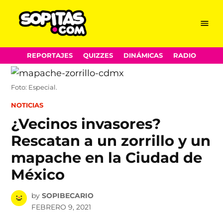
Menu
Sopitas.com
Skip
REPORTAJES
QUIZZES
DINÁMICAS
RADIO
to
content
Foto: Especial.
POSTED
NOTICIAS
IN
¿Vecinos invasores?
Rescatan a un zorrillo y un
mapache en la Ciudad de
México
by
SOPIBECARIO
FEBRERO 9, 2021