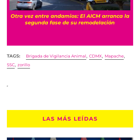
Otra vez entre andamios: El AICM arranca la
o
segunda fase de su remodelación
,
,
,
TAGS:
Brigada de Vigilancia Animal
CDMX
Mapache
,
SSC
zorillo
LAS MÁS LEÍDAS