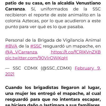
patio de su casa, en la alcaldía Venustiano
Carranza
. Sí, uniformados de la SSC
recibieron el reporte de este animalito en la
colonia Aztecas, por lo que acudieron a este
punto para ver qué es lo que pasaba.
Personal de la Brigada de Vigilancia Animal
#BVA
de la
#SSC
resguardó un mapache, en
@A_VCarranza
.
https://t.co/fCRlKVnZXB
pic.twitter.com/90VlrOWKqH
— SSC CDMX (@SSC_CDMX)
February 9,
2021
Cuando los brigadistas llegaron al lugar,
una mujer les entregó el mapache, al cual
resguardó para que no intentara escapar,
se hiciera daño o lastimara a sus familiares
.