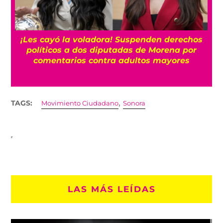
¡Les cayó la voladora! Suspenden derechos
políticos a dos diputadas de Morena por
comentarios contra adultos mayores
,
TAGS:
Movimiento Ciudadano
Sonora
LAS MÁS LEÍDAS