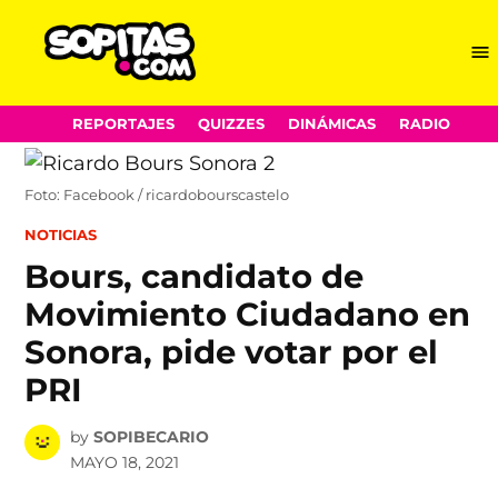
Me
Sopitas.com
Skip
REPORTAJES
QUIZZES
DINÁMICAS
RADIO
to
content
Foto: Facebook / ricardobourscastelo
POSTED
NOTICIAS
IN
Bours, candidato de
Movimiento Ciudadano en
Sonora, pide votar por el
PRI
by
SOPIBECARIO
MAYO 18, 2021