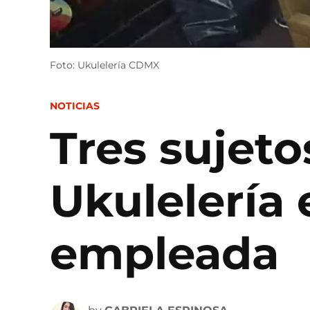
Foto: Ukulelería CDMX
POSTED
NOTICIAS
IN
Tres sujet
Ukulelería
empleada