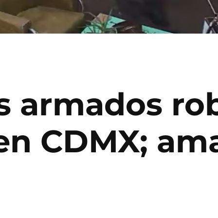
os armados ro
 en CDMX; ama