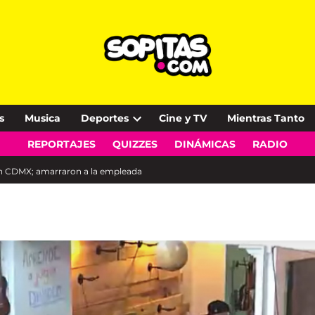
s
Musica
Deportes
Cine y TV
Mientras Tanto
Open
REPORTAJES
QUIZZES
DINÁMICAS
RADIO
dropdown
menu
 en CDMX; amarraron a la empleada