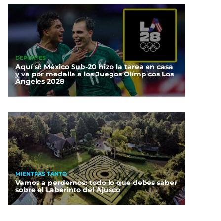
DEPORTES
Aquí sí: México Sub-20 hizo la tarea en casa
y va por medalla a los Juegos Olímpicos Los
Ángeles 2028
MIENTRAS TANTO
Vamos a perdernos: todo lo que debes saber
sobre el Laberinto del Ajusco