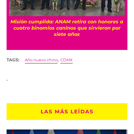
Misión cumplida: ANAM retira con honores a
?
cuatro binomios caninos que sirvieron por
siete años
,
TAGS:
Año nuevo chino
CDMX
LAS MÁS LEÍDAS