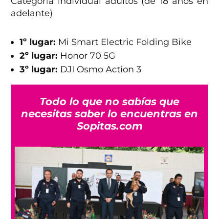
Categoría individual adultos (de 18 años en
adelante)
1º lugar:
Mi Smart Electric Folding Bike
2º lugar:
Honor 70 5G
3º lugar:
DJI Osmo Action 3
Todo lo que no sabías que
necesitas saber lo encuentras en
Sopitas.com