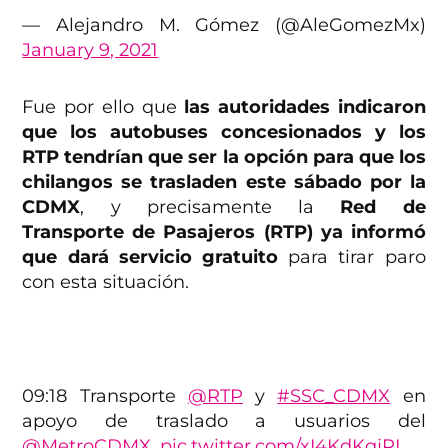
— Alejandro M. Gómez (@AleGomezMx)
January 9, 2021
Fue por ello que
las autoridades indicaron
que los autobuses concesionados y los
RTP tendrían que ser la opción para que los
chilangos se trasladen este sábado por la
CDMX
, y precisamente la
Red de
Transporte de Pasajeros (RTP) ya informó
que dará servicio gratuito
para tirar paro
con esta situación.
09:18 Transporte
@RTP
y
#SSC_CDMX
en
apoyo de traslado a usuarios del
@MetroCDMX
.
pic.twitter.com/xI4KdKqjRL