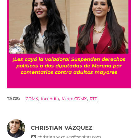
¡Les cayó la voladora! Suspenden derechos
políticos a dos diputadas de Morena por
comentarios contra adultos mayores
,
,
,
TAGS:
CDMX
Incendio
Metro CDMX
RTP
CHRISTIAN VÁZQUEZ
christian.vazquez@sopitas.com