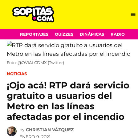
Me
Sopitas.com
Skip
REPORTAJES
QUIZZES
DINÁMICAS
RADIO
to
content
Foto: @OVIALCDMX (Twitter)
POSTED
NOTICIAS
IN
¡Ojo acá! RTP dará servicio
gratuito a usuarios del
Metro en las líneas
afectadas por el incendio
by
CHRISTIAN VÁZQUEZ
ENERO 9, 2021