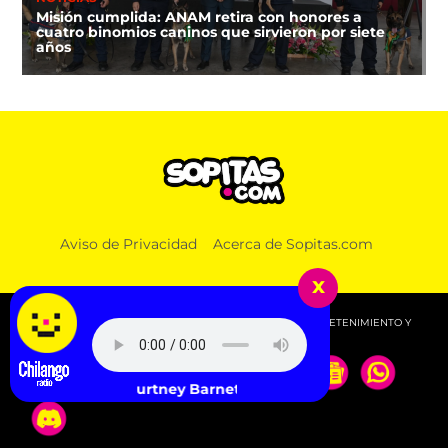
Misión cumplida: ANAM retira con honores a
cuatro binomios caninos que sirvieron por siete
años
Aviso de Privacidad
Acerca de Sopitas.com
x
© 2026 SOPITAS.COM - MÚSICA, NOTICIAS, DEPORTES, ENTRETENIMIENTO Y
MÁS!.
Courtney Barnett - Mantis