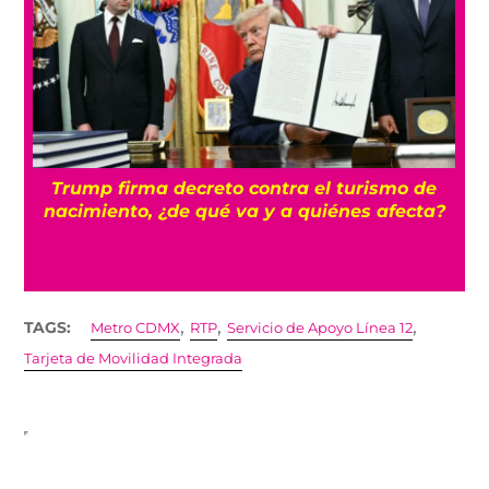
n
Trump firma decreto contra el turismo de
nacimiento, ¿de qué va y a quiénes afecta?
,
,
,
TAGS:
Metro CDMX
RTP
Servicio de Apoyo Línea 12
Tarjeta de Movilidad Integrada