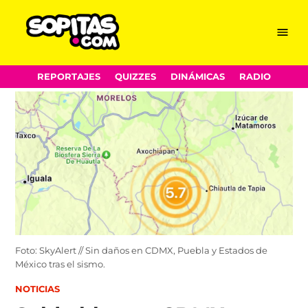
Menu
Sopitas.com
Skip
REPORTAJES
QUIZZES
DINÁMICAS
RADIO
to
content
Foto: SkyAlert // Sin daños en CDMX, Puebla y Estados de
México tras el sismo.
POSTED
NOTICIAS
IN