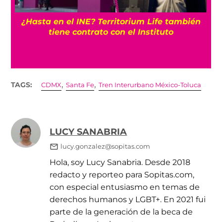
¿Hasta en el INE? Territorium Life también
tiene contrato con el Instituto
,
,
TAGS:
CDMX
Santa Fe
Tren Interurbano México-Toluca
LUCY SANABRIA
lucy.gonzalez@sopitas.com
Hola, soy Lucy Sanabria. Desde 2018
redacto y reporteo para Sopitas.com,
con especial entusiasmo en temas de
derechos humanos y LGBT+. En 2021 fui
parte de la generación de la beca de