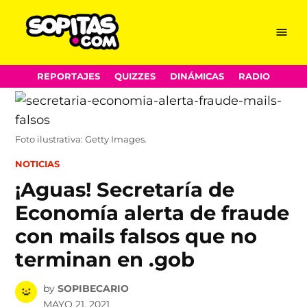
Menu
Sopitas.com
Skip
REPORTAJES
QUIZZES
DINÁMICAS
RADIO
to
content
Foto ilustrativa: Getty Images.
POSTED
NOTICIAS
IN
¡Aguas! Secretaría de
Economía alerta de fraude
con mails falsos que no
terminan en .gob
by
SOPIBECARIO
MAYO 21, 2021