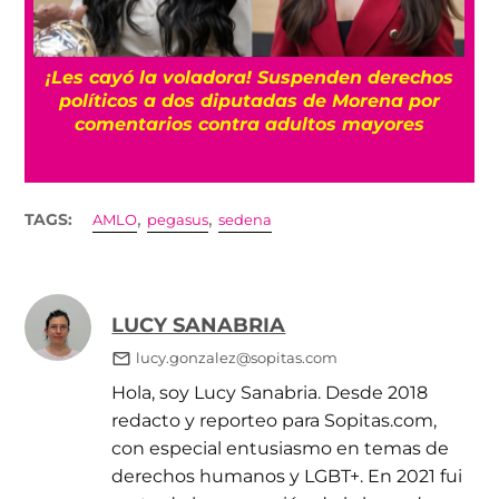
¡Les cayó la voladora! Suspenden derechos
políticos a dos diputadas de Morena por
comentarios contra adultos mayores
,
,
TAGS:
AMLO
pegasus
sedena
LUCY SANABRIA
lucy.gonzalez@sopitas.com
Hola, soy Lucy Sanabria. Desde 2018
redacto y reporteo para Sopitas.com,
con especial entusiasmo en temas de
derechos humanos y LGBT+. En 2021 fui