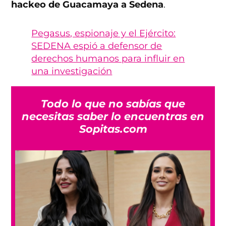
hackeo de Guacamaya a Sedena
.
Pegasus, espionaje y el Ejército:
SEDENA espió a defensor de
derechos humanos para influir en
una investigación
Todo lo que no sabías que
necesitas saber lo encuentras en
Sopitas.com