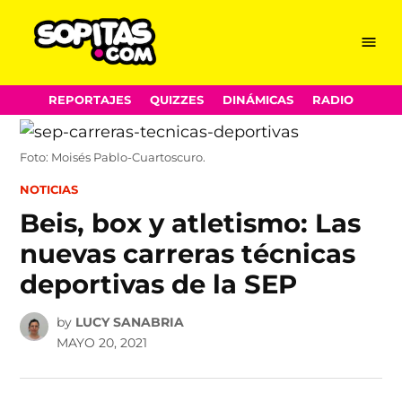
Menu
Sopitas.com
Skip
REPORTAJES
QUIZZES
DINÁMICAS
RADIO
to
content
Foto: Moisés Pablo-Cuartoscuro.
POSTED
NOTICIAS
IN
Beis, box y atletismo: Las
nuevas carreras técnicas
deportivas de la SEP
by
LUCY SANABRIA
MAYO 20, 2021