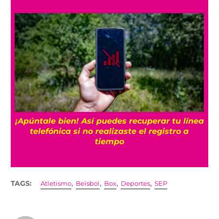
25
¡Apúntale bien! Así puedes recuperar tu línea
telefónica si no realizaste el registro a
tiempo
,
,
,
,
TAGS:
Atletismo
Beisbol
Box
Deportes
SEP