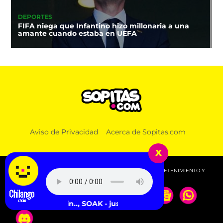
DEPORTES
FIFA niega que Infantino hizo millonaria a una
amante cuando estaba en UEFA
Aviso de Privacidad
Acerca de Sopitas.com
x
© 2026 SOPITAS.COM - MÚSICA, NOTICIAS, DEPORTES, ENTRETENIMIENTO Y
MÁS!.
Fred again.., SOAK - just stand there