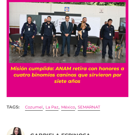
Misión cumplida: ANAM retira con honores a
?
cuatro binomios caninos que sirvieron por
siete años
,
,
,
TAGS:
Cozumel
La Paz
México
SEMARNAT