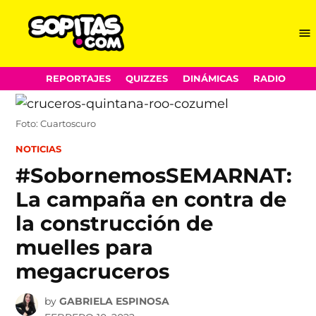
Me
Sopitas.com
Skip
REPORTAJES
QUIZZES
DINÁMICAS
RADIO
to
content
Foto: Cuartoscuro
POSTED
NOTICIAS
IN
#SobornemosSEMARNAT:
La campaña en contra de
la construcción de
muelles para
megacruceros
by
GABRIELA ESPINOSA