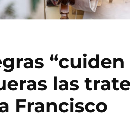
egras “cuiden 
ueras las trat
a Francisco