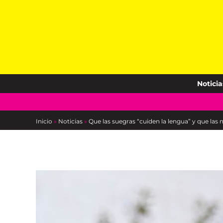
Skip
to
content
Noticia
Inicio
»
Noticias
»
Que las suegras “cuiden la lengua” y que las 