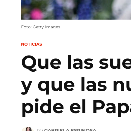
Foto: Getty Images
POSTED
NOTICIAS
IN
Que las su
y que las n
pide el Pap
by
GABRIELA ESPINOSA