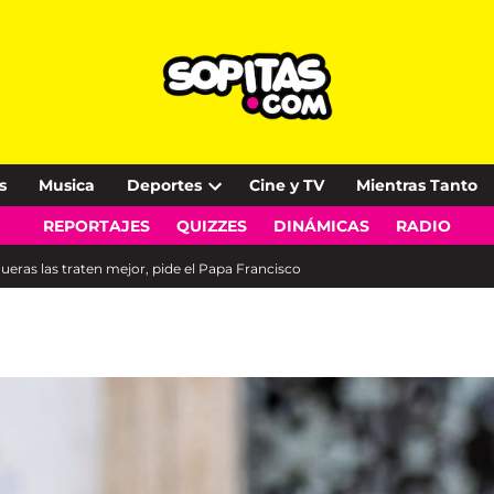
s
Musica
Deportes
Cine y TV
Mientras Tanto
Open
REPORTAJES
QUIZZES
DINÁMICAS
RADIO
dropdown
menu
nueras las traten mejor, pide el Papa Francisco