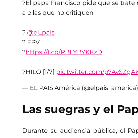
?El papa Francisco pide que se trate 
a ellas que no critiquen
?️
@el_pais
? EPV
?
https://t.co/PBLYBYKKzD
?HILO [1/7]
pic.twitter.com/p7AvSZgA
— EL PAÍS América (@elpais_america
Las suegras y el Pa
Durante su audiencia pública, el P