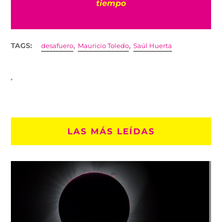
tiempo
,
,
TAGS:
desafuero
Mauricio Toledo
Saúl Huerta
LAS MÁS LEÍDAS