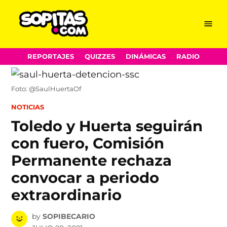
Menu
Sopitas.com
Skip
REPORTAJES
QUIZZES
DINÁMICAS
RADIO
to
content
Foto: @SaulHuertaOf
POSTED
NOTICIAS
IN
Toledo y Huerta seguirán
con fuero, Comisión
Permanente rechaza
convocar a periodo
extraordinario
by
SOPIBECARIO