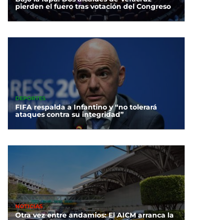
pierden el fuero tras votación del Congreso
DEPORTES
FIFA respalda a Infantino y “no tolerará
ataques contra su integridad”
NOTICIAS
Otra vez entre andamios: El AICM arranca la