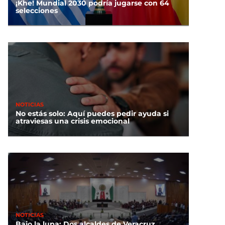
¡Khe! Mundial 2030 podría jugarse con 64
selecciones
NOTICIAS
No estás solo: Aquí puedes pedir ayuda si
atraviesas una crisis emocional
NOTICIAS
Bajo la lupa: Dos alcaldes de Veracruz