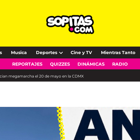
s
Musica
Deportes
Cine y TV
Mientras Tanto
Open
REPORTAJES
QUIZZES
DINÁMICAS
RADIO
dropdown
menu
uncian megamarcha el 20 de mayo en la CDMX