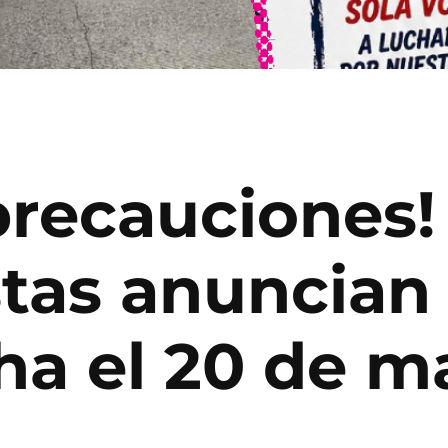
precauciones!
stas anuncian
 el 20 de ma