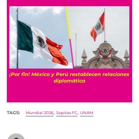
¡Por fin! México y Perú restablecen relaciones
a
diplomática
,
,
TAGS:
Mundial 2026
Sopitas FC
UNAM