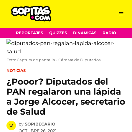
Menu
Sopitas.com
Skip
REPORTAJES
QUIZZES
DINÁMICAS
RADIO
to
content
Foto: Captura de pantalla - Cámara de Diputados.
POSTED
NOTICIAS
IN
¿Pooor? Diputados del
PAN regalaron una lápida
a Jorge Alcocer, secretario
de Salud
by
SOPIBECARIO
OCTUBRE 26, 2021