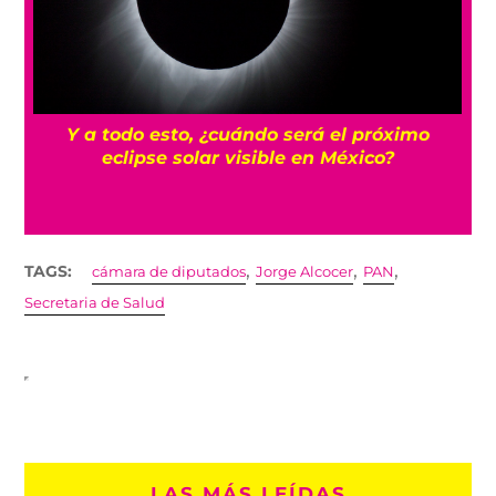
Y a todo esto, ¿cuándo será el próximo
s
eclipse solar visible en México?
,
,
,
TAGS:
cámara de diputados
Jorge Alcocer
PAN
Secretaria de Salud
LAS MÁS LEÍDAS