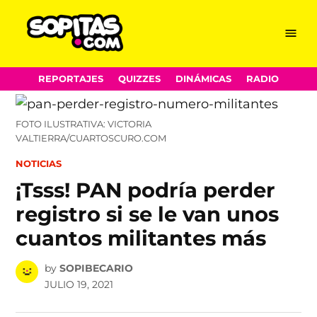
Menu
Sopitas.com
Skip
REPORTAJES
QUIZZES
DINÁMICAS
RADIO
to
content
FOTO ILUSTRATIVA: VICTORIA
VALTIERRA/CUARTOSCURO.COM
POSTED
NOTICIAS
IN
¡Tsss! PAN podría perder
registro si se le van unos
cuantos militantes más
by
SOPIBECARIO
JULIO 19, 2021