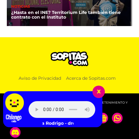
NOTICIAS
¿Hasta en el INE? Territorium Life también tiene
contrato con el Instituto
Aviso de Privacidad
Acerca de Sopitas.com
x
© 2026 SOPITAS.COM - MÚSICA, NOTICIAS, DEPORTES, ENTRETENIMIENTO Y
MÁS!.
Olivia Rodrigo - drop dead