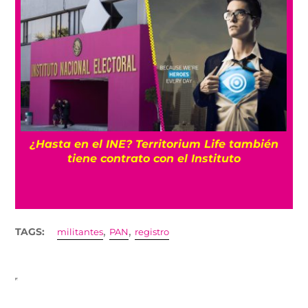
¿Hasta en el INE? Territorium Life también
tiene contrato con el Instituto
,
,
TAGS:
militantes
PAN
registro